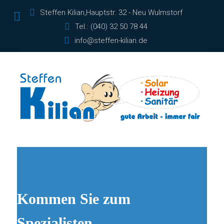
Steffen Kilian,Hauptstr. 32 - Neu Wulmstorf
Tel.: (040) 32 50 78 44
info@steffen-kilian.de
Kommen Sie zum
Spezialisten