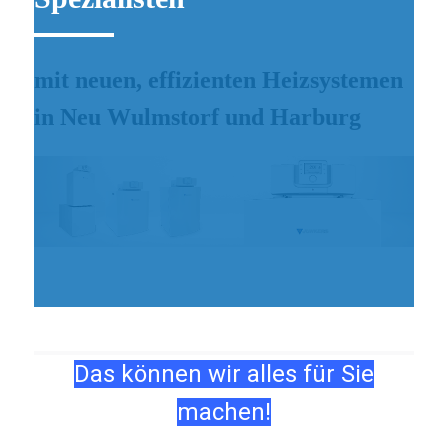
mit neuen, effizienten Heizsystemen
in Neu Wulmstorf und Harburg
Das können
wir
alles
für Sie
machen
!