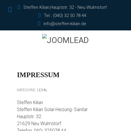
Steffen Kilian,Hauptstr. 32 - Neu Wulmstorf
Tel.: (040) 32 50 78 44
info@steffen-kilian.de
IMPRESSUM
KATEGORIE:
LEGAL
Steffen Kilian
Steffen Kilian Solar-Heizung- Sanitär
Hauptstr. 32
21629 Neu Wulmstorf
Telefon: 040- 325078 44