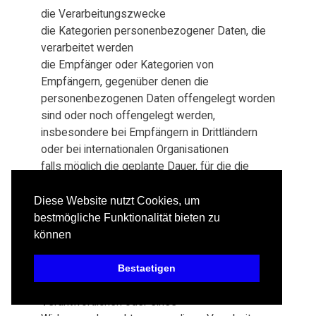
die Verarbeitungszwecke
die Kategorien personenbezogener Daten, die
verarbeitet werden
die Empfänger oder Kategorien von
Empfängern, gegenüber denen die
personenbezogenen Daten offengelegt worden
sind oder noch offengelegt werden,
insbesondere bei Empfängern in Drittländern
oder bei internationalen Organisationen
falls möglich die geplante Dauer, für die die
personenbezogenen Daten gespeichert
werden, oder, falls dies nicht möglich ist, die
Diese Website nutzt Cookies, um
Kriterien für die Festlegung dieser Dauer
bestmögliche Funktionalität bieten zu
das Bestehen eines Rechts auf Berichtigung
können
oder Löschung der sie betreffenden
personenbezogenen Daten oder auf
Bestaetigen
Einschränkung der Verarbeitung durch den
Verantwortlichen oder eines