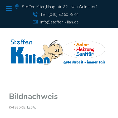
Steffen Kilian,Hauptstr. 32 - Neu Wulmstorf
Tel.: (040) 32 50 78 44
info@steffen-kilian.de
Bildnachweis
KATEGORIE:
LEGAL